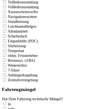
Teillederausstattung
Volllederausstattung
Xenonscheinwerfer
Navigationssystem
Standheizung
Leichtmetallfelgen
Allradantrieb
Schiebedach
Einparkhilfe (PDC)
Sitzheizung
Tempomat
elektr. Fensterheber
Bremssys. (ABS)
Winterreifen
7-Sitzer
Anhängerkupplung
Zentralverriegelung
Fahrzeugmängel
Hat Dein Fahrzeug technische Mängel?
ja
nein