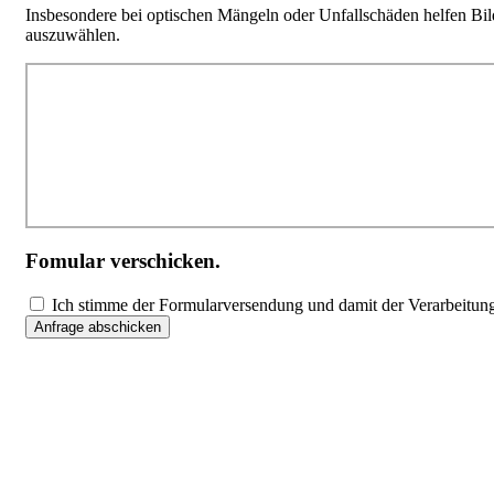
Insbesondere bei optischen Mängeln oder Unfallschäden helfen Bi
auszuwählen.
Fomular verschicken.
Ich stimme der Formularversendung und damit der Verarbeitu
Anfrage abschicken
Unser Online-Ankauf-Formular
Nutze die Möglichkeit uns dein Fahrzeug kostenfrei und unverbindlic
Sämtliche uns übermittelten Daten werden nach der Auswertung gelös
Mit autofisch bist du gut aufgehoben um dein Gebrauchtwagen oder 
Autoankauf erfährst du auf unseren Seiten. Ihr Auto verkaufen ist mi