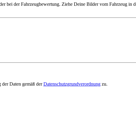
lder bei der Fahrzeugbewertung. Ziehe Deine Bilder vom Fahrzeug in d
ng der Daten gemäß der
Datenschutzgrundverordnung
zu.
h in weniger als 3 Minuten anzubieten. Je mehr Angaben du zum Fahrze
cht.
Unfallwagen zu verkaufen. Du kannst kostenlos unser Online-Ankauf-F
t uns sicher, zeitsparend und lohnend. autofisch ist dein Spezialist f