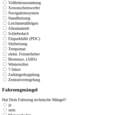
Volllederausstattung
Xenonscheinwerfer
Navigationssystem
Standheizung
Leichtmetallfelgen
Allradantrieb
Schiebedach
Einparkhilfe (PDC)
Sitzheizung
Tempomat
elektr. Fensterheber
Bremssys. (ABS)
Winterreifen
7-Sitzer
Anhängerkupplung
Zentralverriegelung
Fahrzeugmängel
Hat Dein Fahrzeug technische Mängel?
ja
nein