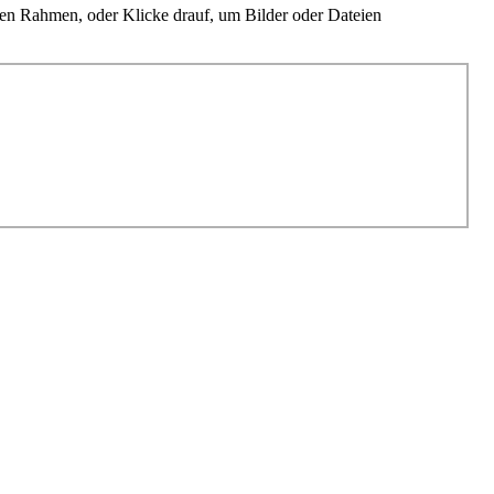
en Rahmen, oder Klicke drauf, um Bilder oder Dateien
ug machst, desto einfacher fällt uns die Einschätzung des Angebotes.
ormular ausfüllen. Mehr über uns und unseren Service beim
ür Autoankauf (Gebrauchtwagen, Unfallwagen, Youngtimer und Oldtimer).