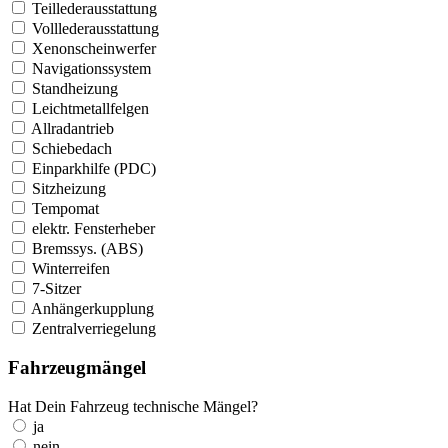
Teillederausstattung
Volllederausstattung
Xenonscheinwerfer
Navigationssystem
Standheizung
Leichtmetallfelgen
Allradantrieb
Schiebedach
Einparkhilfe (PDC)
Sitzheizung
Tempomat
elektr. Fensterheber
Bremssys. (ABS)
Winterreifen
7-Sitzer
Anhängerkupplung
Zentralverriegelung
Fahrzeugmängel
Hat Dein Fahrzeug technische Mängel?
ja
nein