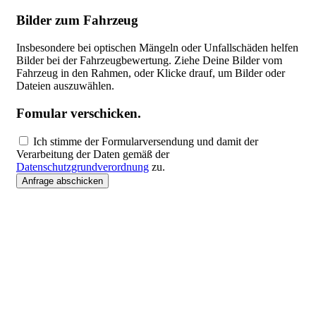
Bilder zum Fahrzeug
Insbesondere bei optischen Mängeln oder Unfallschäden helfen
Bilder bei der Fahrzeugbewertung. Ziehe Deine Bilder vom
Fahrzeug in den Rahmen, oder Klicke drauf, um Bilder oder
Dateien auszuwählen.
Fomular verschicken.
Ich stimme der Formularversendung und damit der
Verarbeitung der Daten gemäß der
Datenschutzgrundverordnung
zu.
Anfrage abschicken
Unser Online-Ankauf-Formular
Nutze die Möglichkeit uns dein Fahrzeug kostenfrei und
unverbindlich in weniger als 3 Minuten anzubieten. Je mehr
Angaben du zum Fahrzeug machst, desto einfacher fällt uns die
Einschätzung des Angebotes. Sämtliche uns übermittelten Daten
werden nach der Auswertung gelöscht.
Mit autofisch bist du gut aufgehoben um dein Gebrauchtwagen oder