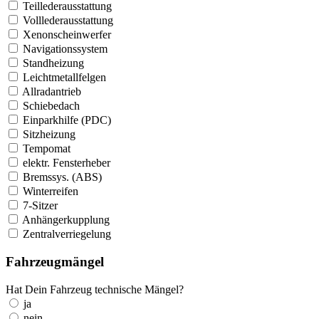
Teillederausstattung
Volllederausstattung
Xenonscheinwerfer
Navigationssystem
Standheizung
Leichtmetallfelgen
Allradantrieb
Schiebedach
Einparkhilfe (PDC)
Sitzheizung
Tempomat
elektr. Fensterheber
Bremssys. (ABS)
Winterreifen
7-Sitzer
Anhängerkupplung
Zentralverriegelung
Fahrzeugmängel
Hat Dein Fahrzeug technische Mängel?
ja
nein