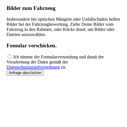
Bilder zum Fahrzeug
Insbesondere bei optischen Mängeln oder Unfallschäden helfen
Bilder bei der Fahrzeugbewertung. Ziehe Deine Bilder vom
Fahrzeug in den Rahmen, oder Klicke drauf, um Bilder oder
Dateien auszuwählen.
Fomular verschicken.
Ich stimme der Formularversendung und damit der
Verarbeitung der Daten gemäß der
Datenschutzgrundverordnung
zu.
Anfrage abschicken
Unser Online-Ankauf-Formular
Nutze die Möglichkeit uns dein Fahrzeug kostenfrei und
unverbindlich in weniger als 3 Minuten anzubieten. Je mehr
Angaben du zum Fahrzeug machst, desto einfacher fällt uns die
Einschätzung des Angebotes. Sämtliche uns übermittelten Daten
werden nach der Auswertung gelöscht.
Mit autofisch bist du gut aufgehoben um dein Gebrauchtwagen oder