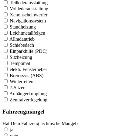
Teillederausstattung
Volllederausstattung
Xenonscheinwerfer
Navigationssystem
Standheizung
Leichtmetallfelgen
Allradantrieb
Schiebedach
Einparkhilfe (PDC)
Sitzheizung
Tempomat
elektr. Fensterheber
Bremssys. (ABS)
Winterreifen
7-Sitzer
Anhängerkupplung
Zentralverriegelung
Fahrzeugmängel
Hat Dein Fahrzeug technische Mängel?
ja
nein