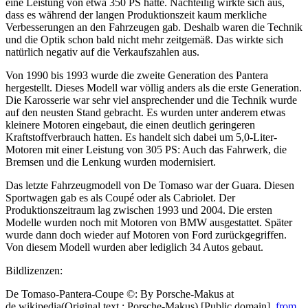
eine Leistung von etwa 350 PS hatte. Nachteilig wirkte sich aus,
dass es während der langen Produktionszeit kaum merkliche
Verbesserungen an den Fahrzeugen gab. Deshalb waren die Technik
und die Optik schon bald nicht mehr zeitgemäß. Das wirkte sich
natürlich negativ auf die Verkaufszahlen aus.
Von 1990 bis 1993 wurde die zweite Generation des Pantera
hergestellt. Dieses Modell war völlig anders als die erste Generation.
Die Karosserie war sehr viel ansprechender und die Technik wurde
auf den neusten Stand gebracht. Es wurden unter anderem etwas
kleinere Motoren eingebaut, die einen deutlich geringeren
Kraftstoffverbrauch hatten. Es handelt sich dabei um 5,0-Liter-
Motoren mit einer Leistung von 305 PS: Auch das Fahrwerk, die
Bremsen und die Lenkung wurden modernisiert.
Das letzte Fahrzeugmodell von De Tomaso war der Guara. Diesen
Sportwagen gab es als Coupé oder als Cabriolet. Der
Produktionszeitraum lag zwischen 1993 und 2004. Die ersten
Modelle wurden noch mit Motoren von BMW ausgestattet. Später
wurde dann doch wieder auf Motoren von Ford zurückgegriffen.
Von diesem Modell wurden aber lediglich 34 Autos gebaut.
Bildlizenzen:
De Tomaso-Pantera-Coupe ©: By Porsche-Makus at
de.wikipedia(Original text : Porsche-Makus) [Public domain],
from