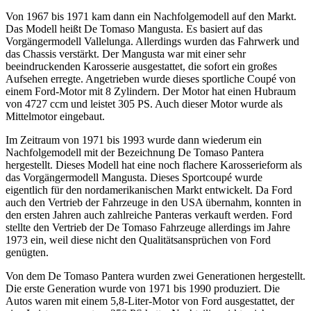
Von 1967 bis 1971 kam dann ein Nachfolgemodell auf den Markt.
Das Modell heißt De Tomaso Mangusta. Es basiert auf das
Vorgängermodell Vallelunga. Allerdings wurden das Fahrwerk und
das Chassis verstärkt. Der Mangusta war mit einer sehr
beeindruckenden Karosserie ausgestattet, die sofort ein großes
Aufsehen erregte. Angetrieben wurde dieses sportliche Coupé von
einem Ford-Motor mit 8 Zylindern. Der Motor hat einen Hubraum
von 4727 ccm und leistet 305 PS. Auch dieser Motor wurde als
Mittelmotor eingebaut.
Im Zeitraum von 1971 bis 1993 wurde dann wiederum ein
Nachfolgemodell mit der Bezeichnung De Tomaso Pantera
hergestellt. Dieses Modell hat eine noch flachere Karosserieform als
das Vorgängermodell Mangusta. Dieses Sportcoupé wurde
eigentlich für den nordamerikanischen Markt entwickelt. Da Ford
auch den Vertrieb der Fahrzeuge in den USA übernahm, konnten in
den ersten Jahren auch zahlreiche Panteras verkauft werden. Ford
stellte den Vertrieb der De Tomaso Fahrzeuge allerdings im Jahre
1973 ein, weil diese nicht den Qualitätsansprüchen von Ford
genügten.
Von dem De Tomaso Pantera wurden zwei Generationen hergestellt.
Die erste Generation wurde von 1971 bis 1990 produziert. Die
Autos waren mit einem 5,8-Liter-Motor von Ford ausgestattet, der