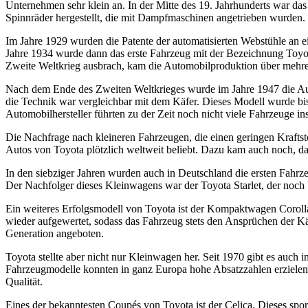
Unternehmen sehr klein an. In der Mitte des 19. Jahrhunderts war da
Spinnräder hergestellt, die mit Dampfmaschinen angetrieben wurden.
Im Jahre 1929 wurden die Patente der automatisierten Webstühle an 
Jahre 1934 wurde dann das erste Fahrzeug mit der Bezeichnung Toyot
Zweite Weltkrieg ausbrach, kam die Automobilproduktion über mehre
Nach dem Ende des Zweiten Weltkrieges wurde im Jahre 1947 die Au
die Technik war vergleichbar mit dem Käfer. Dieses Modell wurde bis
Automobilhersteller führten zu der Zeit noch nicht viele Fahrzeuge ins
Die Nachfrage nach kleineren Fahrzeugen, die einen geringen Krafts
Autos von Toyota plötzlich weltweit beliebt. Dazu kam auch noch, da
In den siebziger Jahren wurden auch in Deutschland die ersten Fahr
Der Nachfolger dieses Kleinwagens war der Toyota Starlet, der noch 
Ein weiteres Erfolgsmodell von Toyota ist der Kompaktwagen Corolla.
wieder aufgewertet, sodass das Fahrzeug stets den Ansprüchen der Kä
Generation angeboten.
Toyota stellte aber nicht nur Kleinwagen her. Seit 1970 gibt es auc
Fahrzeugmodelle konnten in ganz Europa hohe Absatzzahlen erzielen. 
Qualität.
Eines der bekanntesten Coupés von Toyota ist der Celica. Dieses spo