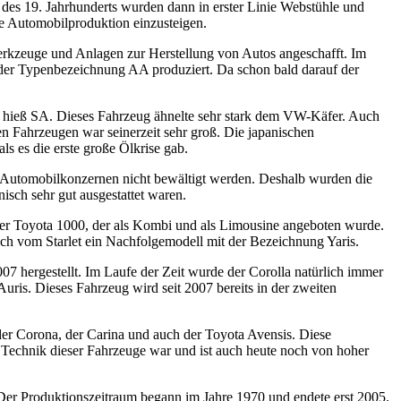
 des 19. Jahrhunderts wurden dann in erster Linie Webstühle und
ie Automobilproduktion einzusteigen.
erkzeuge und Anlagen zur Herstellung von Autos angeschafft. Im
 der Typenbezeichnung AA produziert. Da schon bald darauf der
hieß SA. Dieses Fahrzeug ähnelte sehr stark dem VW-Käfer. Auch
n Fahrzeugen war seinerzeit sehr groß. Die japanischen
ls es die erste große Ölkrise gab.
n Automobilkonzernen nicht bewältigt werden. Deshalb wurden die
sch sehr gut ausgestattet waren.
der Toyota 1000, der als Kombi und als Limousine angeboten wurde.
uch vom Starlet ein Nachfolgemodell mit der Bezeichnung Yaris.
7 hergestellt. Im Laufe der Zeit wurde der Corolla natürlich immer
ris. Dieses Fahrzeug wird seit 2007 bereits in der zweiten
 der Corona, der Carina und auch der Toyota Avensis. Diese
e Technik dieser Fahrzeuge war und ist auch heute noch von hoher
 Der Produktionszeitraum begann im Jahre 1970 und endete erst 2005.