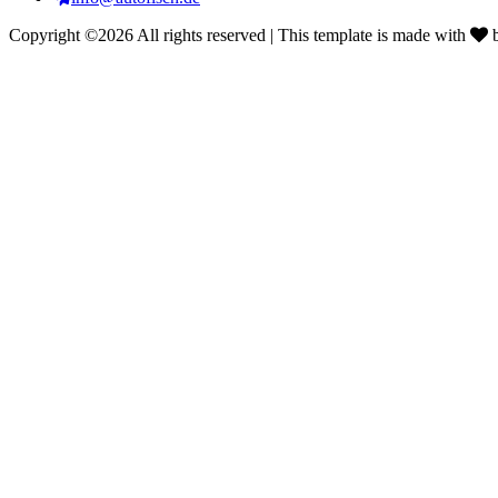
Copyright ©
2026 All rights reserved | This template is made with
0160 500 60 70
Jetzt für Dich erreichbar
Fahrzeug einfach per Whats-App anbieten.
×
Per Whats App für Sie erreichbar.
Rufen Sie mich heute noch an.