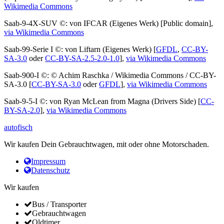
Wikimedia Commons
Saab-9-4X-SUV ©: von IFCAR (Eigenes Werk) [Public domain],
via Wikimedia Commons
Saab-99-Serie I ©: von Liftarn (Eigenes Werk) [
GFDL
,
CC-BY-
SA-3.0
oder
CC-BY-SA-2.5-2.0-1.0
],
via Wikimedia Commons
Saab-900-I ©: © Achim Raschka / Wikimedia Commons / CC-BY-
SA-3.0 [
CC-BY-SA-3.0
oder
GFDL
],
via Wikimedia Commons
Saab-9-5-I ©: von Ryan McLean from Magna (Drivers Side) [
CC-
BY-SA-2.0
],
via Wikimedia Commons
autofisch
Wir kaufen Dein Gebrauchtwagen, mit oder ohne Motorschaden.
Impressum
Datenschutz
Wir kaufen
Bus / Transporter
Gebrauchtwagen
Oldtimer