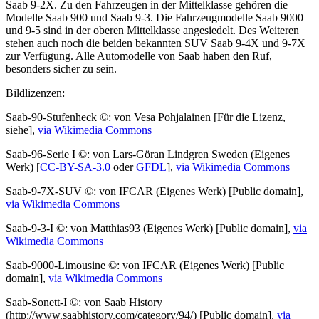
Saab 9-2X. Zu den Fahrzeugen in der Mittelklasse gehören die
Modelle Saab 900 und Saab 9-3. Die Fahrzeugmodelle Saab 9000
und 9-5 sind in der oberen Mittelklasse angesiedelt. Des Weiteren
stehen auch noch die beiden bekannten SUV Saab 9-4X und 9-7X
zur Verfügung. Alle Automodelle von Saab haben den Ruf,
besonders sicher zu sein.
Bildlizenzen:
Saab-90-Stufenheck ©: von Vesa Pohjalainen [Für die Lizenz,
siehe],
via Wikimedia Commons
Saab-96-Serie I ©: von Lars-Göran Lindgren Sweden (Eigenes
Werk) [
CC-BY-SA-3.0
oder
GFDL
],
via Wikimedia Commons
Saab-9-7X-SUV ©: von IFCAR (Eigenes Werk) [Public domain],
via Wikimedia Commons
Saab-9-3-I ©: von Matthias93 (Eigenes Werk) [Public domain],
via
Wikimedia Commons
Saab-9000-Limousine ©: von IFCAR (Eigenes Werk) [Public
domain],
via Wikimedia Commons
Saab-Sonett-I ©: von Saab History
(http://www.saabhistory.com/category/94/) [Public domain],
via