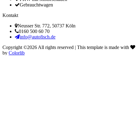
Gebrauchtwagen
Kontakt
Neusser Str. 772, 50737 Köln
0160 500 60 70
info@autofisch.de
Copyright ©
2026 All rights reserved | This template is made with
by
Colorlib
0160 500 60 70
Jetzt für Dich erreichbar
Fahrzeug einfach per Whats-App anbieten.