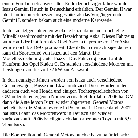
einem Frontantrieb ausgestattet. Ende der achtziger Jahre war der
Isuzu Gemini II auch in Deutschland erhältlich. Der Gemini II war
nicht nur technisch besser ausgestattet als das Vorgängermodell
Gemini I, sondern bekam auch eine moderne Karosserie.
In den achtziger Jahren entwickelte Isuzu dann auch noch eine
Mittelklassenlimousine mit der Bezeichnung Aska. Dieses Fahrzeug
wurde auf der Plattform des Opel Ascona C produziert. Der Aska
wurde noch bis 1997 produziert. Ebenfalls in den achtziger Jahren
kam ein Sportcoupé von Isuzu auf den Markt. Die
Modellbezeichnung lautet Piazza. Das Fahrzeug basiert auf der
Plattform des Opel Kadett C. Es standen verschiedene Motoren mit
Leistungen von bis zu 132 kW zur Auswahl.
In den neunziger Jahren wurden von Isuzu auch verschiedene
Geländewagen, Busse und Lkw produziert. Diese wurden unter
anderem auch von Honda und einigen Tochtergesellschaften von
GM unter deren eigenen Namen vermarktet. Im Jahre 2006 hat GM
dann die Anteile von Isuzu wieder abgetreten. General Motors
behielt aber die Motorenwerke in Polen und in Deutschland. 2007
hat Isuzu dann das Motorenwerk in Deutschland wieder
zurückgekauft. 2006 beteiligte sich dann aber auch Toyota mit 5,9
% an Isuzu.
Die Kooperation mit General Motors brachte Isuzu natürlich sehr