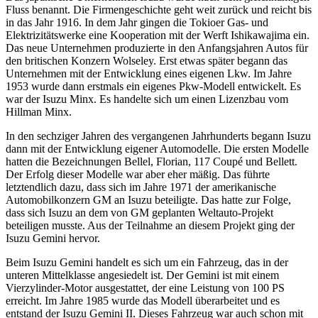
Fluss benannt. Die Firmengeschichte geht weit zurück und reicht bis
in das Jahr 1916. In dem Jahr gingen die Tokioer Gas- und
Elektrizitätswerke eine Kooperation mit der Werft Ishikawajima ein.
Das neue Unternehmen produzierte in den Anfangsjahren Autos für
den britischen Konzern Wolseley. Erst etwas später begann das
Unternehmen mit der Entwicklung eines eigenen Lkw. Im Jahre
1953 wurde dann erstmals ein eigenes Pkw-Modell entwickelt. Es
war der Isuzu Minx. Es handelte sich um einen Lizenzbau vom
Hillman Minx.
In den sechziger Jahren des vergangenen Jahrhunderts begann Isuzu
dann mit der Entwicklung eigener Automodelle. Die ersten Modelle
hatten die Bezeichnungen Bellel, Florian, 117 Coupé und Bellett.
Der Erfolg dieser Modelle war aber eher mäßig. Das führte
letztendlich dazu, dass sich im Jahre 1971 der amerikanische
Automobilkonzern GM an Isuzu beteiligte. Das hatte zur Folge,
dass sich Isuzu an dem von GM geplanten Weltauto-Projekt
beteiligen musste. Aus der Teilnahme an diesem Projekt ging der
Isuzu Gemini hervor.
Beim Isuzu Gemini handelt es sich um ein Fahrzeug, das in der
unteren Mittelklasse angesiedelt ist. Der Gemini ist mit einem
Vierzylinder-Motor ausgestattet, der eine Leistung von 100 PS
erreicht. Im Jahre 1985 wurde das Modell überarbeitet und es
entstand der Isuzu Gemini II. Dieses Fahrzeug war auch schon mit