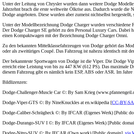
Unter der Leitung von Chrysler wurden dann weitere Dodge Modelle ve
Jahrzehnt brach die erste weltweite Ölkrise aus. Dadurch wurde die
Dodge angeboten. Diese wurden aber zumeist nichtselbst hergestellt
Unter der Modellbezeichnung Dodge Charger wurden verschiedene Fa
Der Dodge Charger SE gehört zu den Personal Luxury Cars. Dabei ha
einen Kompaktwagen mit der Bezeichnung Dodge Charger Omni.
Zu den bekannten Mittelklassefahrzeugen von Dodge gehört das Model
oder als zweitüriges Coupé. Das Fahrzeug ist nahezu identisch mit d
Der bekannteste Sportwagen von Dodge ist die Viper. Die Dodge Vipe
erreicht eine Leistung von bis zu 447 KW (612 PS). Das maximale D
diesem Fahrzeug gibt es nämlich kein ESP, ABS oder ASR. Im Jahre 2
Bildlizenzen:
Dodge-Challenger-Muscle Car ©: By Sam Krieg (www.pfannengeil.c
Dodge-Viper-GTS ©: By NineKnuckles at en.wikipedia [
CC-BY-SA
Dodge-Caliber-Schrägheck ©: By IFCAR (Eigenes Werk) [Public d
Dodge-Durango-SUV I ©: By IFCAR (Eigenes Werk) [Public domai
Dodge-Nitro-SUV ©: By IFCAR (Own work) [Public domain],
via