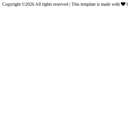
Copyright ©
2026 All rights reserved | This template is made with
0160 500 60 70
Jetzt für Dich erreichbar
Fahrzeug einfach per Whats-App anbieten.
×
Per Whats App für Sie erreichbar.
Rufen Sie mich heute noch an.
0160 500 60 70