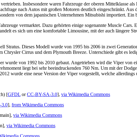
rtrieben. Insbesondere waren Fahrzeuge der oberen Mittelklasse als Do
 Nachfrage nach Autos mit großen Motoren deutlich eingeschränkt. Aus 
, sondern von dem japanischen Unternehmen Mitsubishi importiert. Ein
hrzeuge vermarktet. Dazu gehörten einige sogenannte Muscle Cars. 
ndelt es sich um eine komfortable Limousine, mit der auch längere St
l Stratus. Dieses Modell wurde von 1995 bis 2006 in zwei Generatione
em Chrysler Cirrus und dem Plymouth Breeze. Unterschiede gibt es ledi
r wurde von 1992 bis 2010 gebaut. Angetrieben wird die Viper von ei
rehmoment liegt bei sehr beeindruckenden 760 Nm. Um mit der Dodge V
012 wurde eine neue Version der Viper vorgestellt, welche allerdings 
h) [
GFDL
or
CC-BY-SA-3.0
],
via Wikimedia Commons
-3.0
],
from Wikimedia Commons
omain],
via Wikimedia Commons
n],
via Wikimedia Commons
 Wikimedia Commons