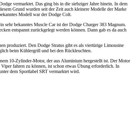
dge vermarktet. Das ging bis in die siebziger Jahre hinein. In dem
diesem Grund wurden seit der Zeit auch kleinere Modelle der Marke
 bekanntes Modell war der Dodge Colt.
Ein sehr bekanntes Muscle Car ist der Dodge Charger 383 Magnum.
recken entspannt zurückgelegt werden können. Dann gab es da auch
n produziert. Den Dodge Stratus gibt es als viertürige Limousine
glich beim Kühlergrill und bei den Rückleuchten.
nem 10-Zylinder-Motor, der aus Aluminium hergestellt ist. Der Motor
iper fahren zu können, ist schon etwas Übung erforderlich. In
unter dem Sportlabel SRT vermarktet wird.